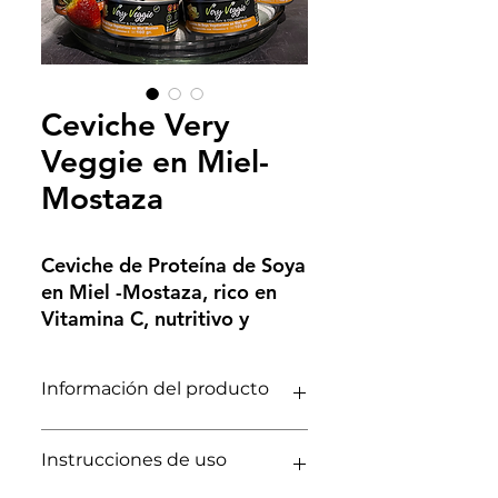
Ceviche Very
Veggie en Miel-
Mostaza
Ceviche de Proteína de Soya
en Miel -Mostaza, rico en
Vitamina C, nutritivo y
delicioso, funcional,
nutricionalmente
Información del producto
balanceado, enlatado larga
vida por 160g. Bajo en
Nutricionalmente balanceado
calorías, sodio, azúcares
Instrucciones de uso
Alimento funcional
añadidos y grasas. Libre de
Rico en vitamina C