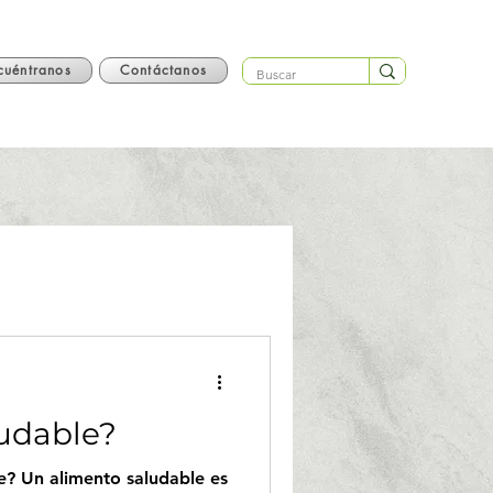
cuéntranos
Contáctanos
udable?
e? Un alimento saludable es