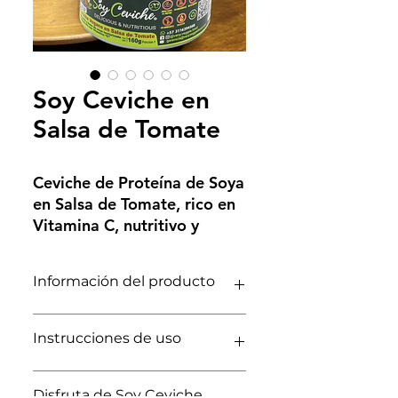
Soy Ceviche en
Salsa de Tomate
Ceviche de Proteína de Soya
en Salsa de Tomate, rico en
Vitamina C, nutritivo y
delicioso, funcional,
nutricionalmente
Información del producto
balanceado, enlatado larga
vida por 160g. Bajo en
Nutricionalmente balanceado
calorías, sodio, azúcares
Instrucciones de uso
Alimento funcional
añadidos y grasas. Libre de
Rico en vitamina C
gluten, conservantes,
Fuente de proteína
Destapa la lata de Soy Ceviche y
colorantes y saborizantes.
Disfruta de Soy Ceviche
Alto en fibra