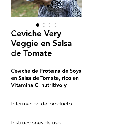
Ceviche Very
Veggie en Salsa
de Tomate
Ceviche de Proteína de Soya
en Salsa de Tomate, rico en
Vitamina C, nutritivo y
delicioso, funcional,
nutricionalmente
Información del producto
balanceado, enlatado larga
vida por 160g. Bajo en
Nutricionalmente balanceado
calorías, sodio, azúcares
Instrucciones de uso
Alimento funcional
añadidos y grasas. Libre de
Rico en vitamina C